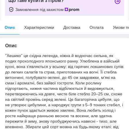
Що таке купити з Пром?
Замовлення під захистом
Опис
Характеристики
Доставка
Оплата
Умови п
Опис
“Хешико” це східна легенда, ніжна й водночас сильна, як
подих прохолодного японського ранку. Улюблена в азійській
кухні, вона з’являється у всьому: від гарячих локшинових супів
до легких салатів та страв, приготованих на вогні. Її стебла
витончені, голубувато-зелені, до 45 см завдовжки, м’які на
смак і ароматні, без зайвої гостроти. Коли рослину
підгортають, нижня частина відбілюється й видовжується,
перетворюючись на довге, чисте біле стебло 20–25 см, схоже
на світлий промінь серед зелені. Це багаторічна цибуля, що
не утворює цибулини, а народжує групи з 5–9 тонких стебел, і
кожен пучок здається живою хвилею. Вона любить холод і
росте найкраще ранньою весною та восени, але здатна
пережити й зиму, знову пробуджуючись навесні - тихо, але
впевнено. Збирати цей сорт можна на будь-якому етапі: від