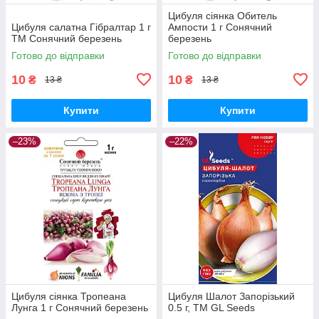
Цибуля сіянка Обитель
Цибуля салатна Гібралтар 1 г
Ампости 1 г Сонячний
ТМ Сонячний березень
березень
Готово до відправки
Готово до відправки
10
10
₴
₴
13 ₴
13 ₴
Купити
Купити
–23%
–22%
Цибуля сіянка Тропеана
Цибуля Шалот Запорiзький
Лунга 1 г Сонячний березень
0.5 г, TM GL Seeds