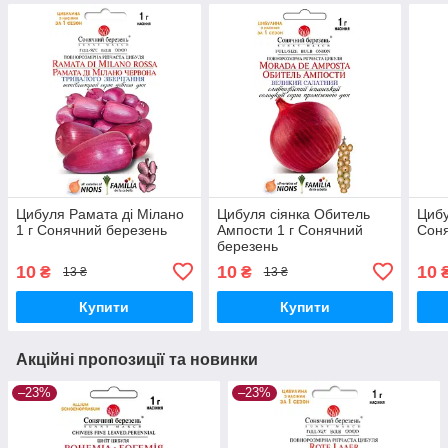
Цибуля Рамата ді Мілано
Цибуля сіянка Обитель
Цибу
1 г Сонячний березень
Ампости 1 г Сонячний
Соня
березень
10
10
10
₴
₴
13 ₴
13 ₴
Купити
Купити
Акційні пропозиції та новинки
–23%
–23%