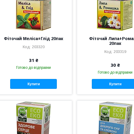
Фіточай Меліса+Глід 20пак
Фіточай Липа+Рома
20пак
203320
203319
31 ₴
30 ₴
Готово до відправки
Готово до відправки
Купити
Купити