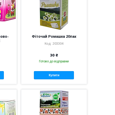
пово-
Фіточай Ромашка 20пак
к
203304
30 ₴
Готово до відправки
Купити