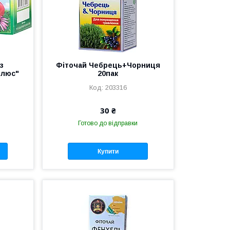
з
Фіточай Чебрець+Чорниця
плюс"
20пак
203316
30 ₴
Готово до відправки
Купити