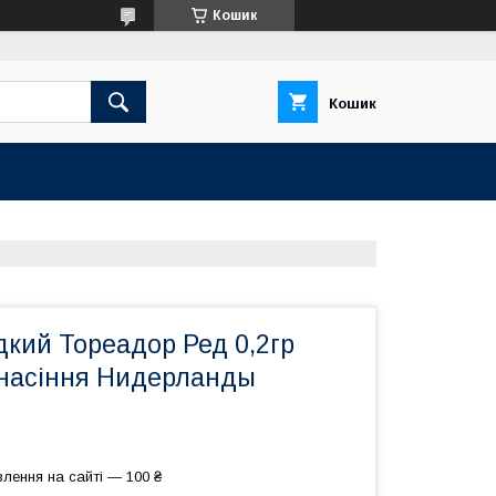
Кошик
Кошик
дкий Тореадор Ред 0,2гр
насіння Нидерланды
лення на сайті — 100 ₴