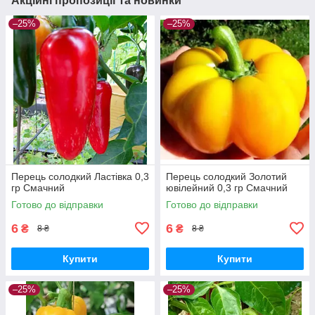
Акційні пропозиції та новинки
–25%
–25%
Перець солодкий Ластівка 0,3
Перець солодкий Золотий
гр Смачний
ювілейний 0,3 гр Смачний
Готово до відправки
Готово до відправки
6
6
₴
₴
8 ₴
8 ₴
Купити
Купити
–25%
–25%