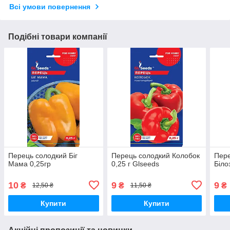
Всі умови повернення
Подібні товари компанії
Перець солодкий Біг
Перець солодкий Колобок
Пере
Мама 0,25гр
0,25 г Glseeds
Біло
10
9
9
₴
₴
₴
12,50 ₴
11,50 ₴
Купити
Купити