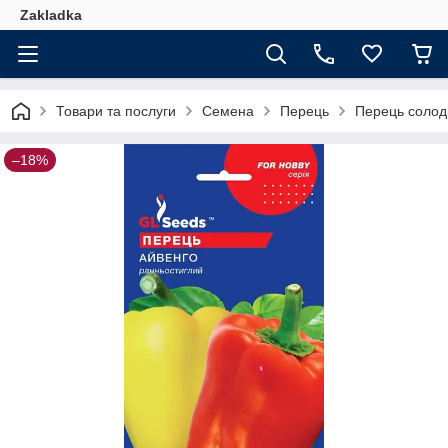
Zakladka
Товари та послуги
Семена
Перець
Перець солодк
–18%