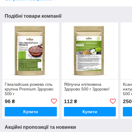
Подібні товари компанії
Гімалайська рожева сіль
Яблучна клітковина
Ксан
крупна Premium Здорово
Здорово 500 г Здорово!
нату
500 г
500 
96
112
250
₴
₴
Купити
Купити
Акційні пропозиції та новинки