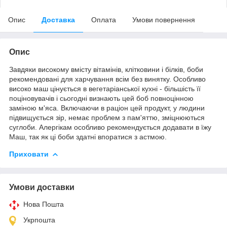
Опис
Доставка
Оплата
Умови повернення
Опис
Завдяки високому вмісту вітамінів, клітковини і білків, боби
рекомендовані для харчування всім без винятку. Особливо
високо маш цінується в вегетаріанської кухні - більшість її
поціновувачів і сьогодні визнають цей боб повноцінною
заміною м'яса. Включаючи в раціон цей продукт, у людини
підвищується зір, немає проблем з пам'яттю, зміцнюються
суглоби. Алергікам особливо рекомендується додавати в їжу
Маш, так як ці боби здатні впоратися з астмою.
Приховати
Умови доставки
Нова Пошта
Укрпошта