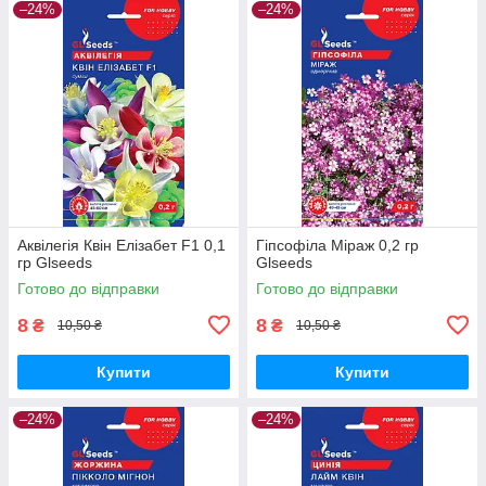
–24%
–24%
Аквілегія Квін Елізабет F1 0,1
Гіпсофіла Міраж 0,2 гр
гр Glseeds
Glseeds
Готово до відправки
Готово до відправки
8
8
₴
₴
10,50 ₴
10,50 ₴
Купити
Купити
–24%
–24%