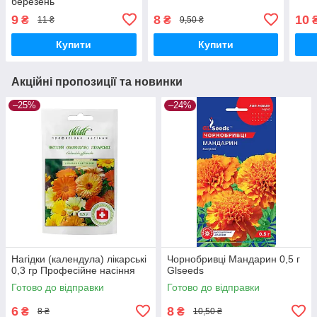
березень
9
8
10
₴
₴
11 ₴
9,50 ₴
Купити
Купити
Акційні пропозиції та новинки
–25%
–24%
Нагідки (календула) лікарські
Чорнобривці Мандарин 0,5 г
0,3 гр Професійне насіння
Glseeds
Готово до відправки
Готово до відправки
6
8
₴
₴
8 ₴
10,50 ₴