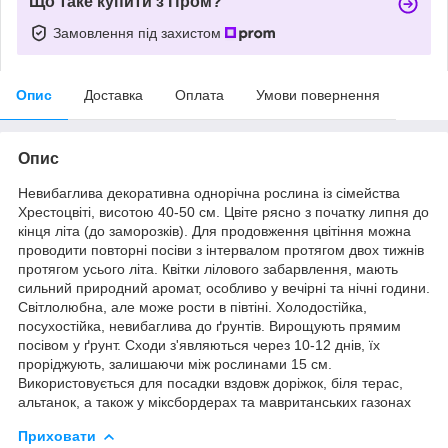
Що таке купити з Пром?
Замовлення під захистом
Опис
Доставка
Оплата
Умови повернення
Опис
Невибаглива декоративна однорічна рослина із сімейства
Хрестоцвіті, висотою 40-50 см. Цвіте рясно з початку липня до
кінця літа (до заморозків). Для продовження цвітіння можна
проводити повторні посіви з інтервалом протягом двох тижнів
протягом усього літа. Квітки лілового забарвлення, мають
сильний природний аромат, особливо у вечірні та нічні години.
Світлолюбна, але може рости в півтіні. Холодостійка,
посухостійка, невибаглива до ґрунтів. Вирощують прямим
посівом у ґрунт. Сходи з'являються через 10-12 днів, їх
проріджують, залишаючи між рослинами 15 см.
Використовується для посадки вздовж доріжок, біля терас,
альтанок, а також у міксбордерах та мавританських газонах
Приховати