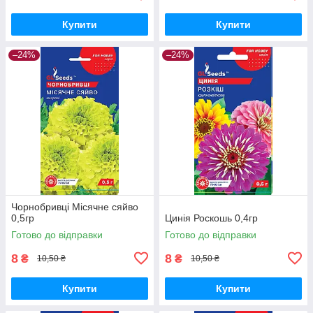
Купити
Купити
–24%
–24%
Чорнобривці Місячне сяйво
0,5гр
Цинія Роскошь 0,4гр
Готово до відправки
Готово до відправки
8
8
₴
₴
10,50 ₴
10,50 ₴
Купити
Купити