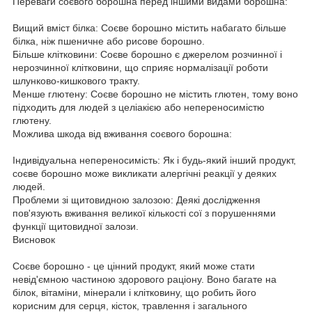
Переваги соєвого борошна перед іншими видами борошна:
Вищий вміст білка: Соєве борошно містить набагато більше
білка, ніж пшеничне або рисове борошно.
Більше клітковини: Соєве борошно є джерелом розчинної і
нерозчинної клітковини, що сприяє нормалізації роботи
шлунково-кишкового тракту.
Менше глютену: Соєве борошно не містить глютен, тому воно
підходить для людей з целіакією або непереносимістю
глютену.
Можлива шкода від вживання соєвого борошна:
Індивідуальна непереносимість: Як і будь-який інший продукт,
соєве борошно може викликати алергічні реакції у деяких
людей.
Проблеми зі щитовидною залозою: Деякі дослідження
пов'язують вживання великої кількості сої з порушеннями
функції щитовидної залози.
Висновок
Соєве борошно - це цінний продукт, який може стати
невід'ємною частиною здорового раціону. Воно багате на
білок, вітаміни, мінерали і клітковину, що робить його
корисним для серця, кісток, травлення і загального