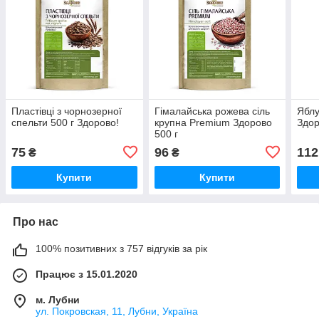
Пластівці з чорнозерної
Гімалайська рожева сіль
Яблу
спельти 500 г Здорово!
крупна Premium Здорово
Здор
500 г
75
96
112
₴
₴
Купити
Купити
Про нас
100% позитивних з 757 відгуків за рік
Працює з 15.01.2020
м. Лубни
ул. Покровская, 11, Лубни, Україна