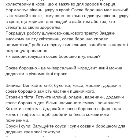
холестерину в крові, що є важливо для здоров'я серця.
Нормалізує рівень цукру в крові: Соєве борошно має низький
глікемічний індекс, тому воно повільно підвищує рівень цукру
в крові, що корисно для людей з діабетом або тих, хто
стежить за своїм здоров'ям.
Покращує роботу шлунково-кишкового тракту: Завдяки
високому вмісту клітковини, соєве борошно сприяє
нормалізації роботи шлунку і кишечника, запобігає запорам і
покращує травлення.
Як використовувати соєве борошно в кулінарії?
Соєве борошно - це універсальний інгредієнт, який можна
додавати в різноманітні страви:
Випічка: Випікайте хліб, булочки, кекси, мафіни, додаючи
соєве борошно замість частини пшеничного.
Страви з тіста: Готуйте млинці, оладки, вареники, додаючи
соєве борошно для більш насиченого смаку і поживності.
Котлети і тефтелі: Додавайте соєве борошно в фарш для
котлет і тефтелів, щоб зробити їх більш соковитими і
поживними.
Соуси і супи: Загущуйте соуси і супи соєвим борошном для
додання кремової текстури.