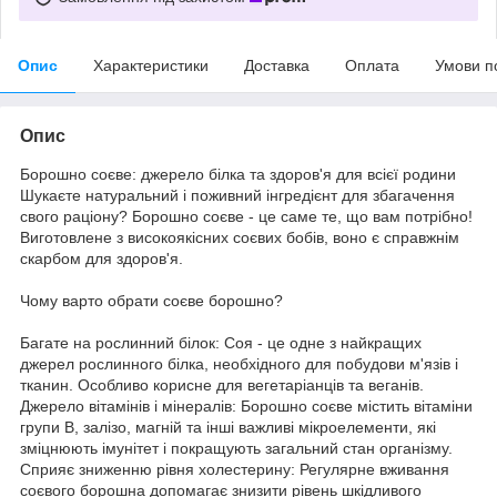
Опис
Характеристики
Доставка
Оплата
Умови п
Опис
Борошно соєве: джерело білка та здоров'я для всієї родини
Шукаєте натуральний і поживний інгредієнт для збагачення
свого раціону? Борошно соєве - це саме те, що вам потрібно!
Виготовлене з високоякісних соєвих бобів, воно є справжнім
скарбом для здоров'я.
Чому варто обрати соєве борошно?
Багате на рослинний білок: Соя - це одне з найкращих
джерел рослинного білка, необхідного для побудови м'язів і
тканин. Особливо корисне для вегетаріанців та веганів.
Джерело вітамінів і мінералів: Борошно соєве містить вітаміни
групи B, залізо, магній та інші важливі мікроелементи, які
зміцнюють імунітет і покращують загальний стан організму.
Сприяє зниженню рівня холестерину: Регулярне вживання
соєвого борошна допомагає знизити рівень шкідливого