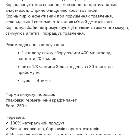
Корінь лопуха має сечогінні, жовчогінні та протизапальні
властивості. Сприяє очищенню крові та лімфи.
Корінь пирію ефективний при порушеннях травлення,
сечовидільної системи, а також як м’який детоксикант.
Корінь кульбаби підтримує функції печінки та жовчного міхура,
стимулює апетит і покращує травлення.
Рекомендоване застосування:
1 столову ложку збору залити 400 мл окропу,
настояти 20 хвилин
пити 1/3 частини 3 рази в день за 30 хвили до
прийому іжі
курс — 4 тижні
Форма випуску: порошок
Упаковка: герметичний крафт-пакет
Вага: 250 г
Переваги:
✔ 100% натуральний продукт
✔ Без консервантів, барвників і ароматизаторів
✔ Власне виробництво — контроль якості на кожному етапі