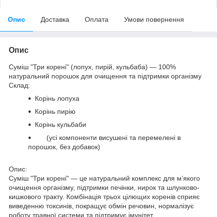
Опис
Доставка
Оплата
Умови повернення
Опис
Суміш "Три корені" (лопух, пирій, кульбаба) — 100%
натуральний порошок для очищення та підтримки організму
Склад:
Корінь лопуха
Корінь пирію
Корінь кульбаби
(усі компоненти висушені та перемелені в
порошок, без добавок)
Опис:
Суміш "Три корені" — це натуральний комплекс для м’якого
очищення організму, підтримки печінки, нирок та шлунково-
кишкового тракту. Комбінація трьох цілющих коренів сприяє
виведенню токсинів, покращує обмін речовин, нормалізує
роботу травної системи та підтримує імунітет.