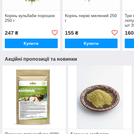
Корінь кульбаби порошок
Корінь пирію мелений 250
Три 
250 г
г
лопу
шт 3
247
155
160
₴
₴
Купити
Купити
Акційні пропозиції та новинки
Порошок топінамбура (60%
Борошно гарбузове