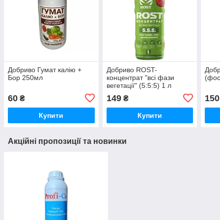
Добриво Гумат калію +
Добриво ROST-
Добр
Бор 250мл
концентрат "всі фази
(фо
вегетації" (5:5:5) 1 л
60
149
150
₴
₴
Купити
Купити
Акційні пропозиції та новинки