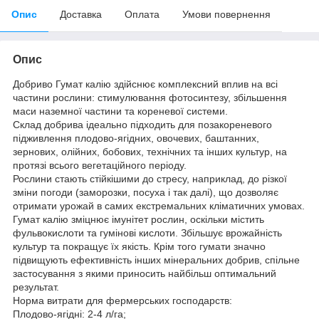
Опис
Доставка
Оплата
Умови повернення
Опис
Добриво Гумат калію здійснює комплексний вплив на всі
частини рослини: стимулювання фотосинтезу, збільшення
маси наземної частини та кореневої системи.
Склад добрива ідеально підходить для позакореневого
підживлення плодово-ягідних, овочевих, баштанних,
зернових, олійних, бобових, технічних та інших культур, на
протязі всього вегетаційного періоду.
Рослини стають стійкішими до стресу, наприклад, до різкої
зміни погоди (заморозки, посуха і так далі), що дозволяє
отримати урожай в самих екстремальних кліматичних умовах.
Гумат калію зміцнює імунітет рослин, оскільки містить
фульвокислоти та гумінові кислоти. Збільшує врожайність
культур та покращує їх якість. Крім того гумати значно
підвищують ефективність інших мінеральних добрив, спільне
застосування з якими приносить найбільш оптимальний
результат.
Норма витрати для фермерських господарств:
Плодово-ягідні: 2-4 л/га;