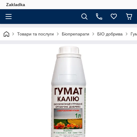
Zakladka
Товари та послуги
Біопрепарати
БІО добрива
Гум