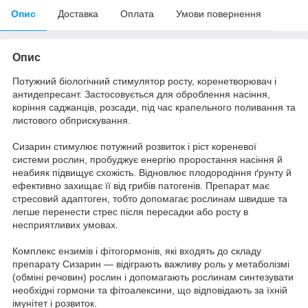
Опис
Доставка
Оплата
Умови повернення
Опис
Потужний біологічний стимулятор росту, коренетворювач і
антидепресант. Застосовується для оброблення насіння,
коріння саджанців, розсади, під час крапельного поливання та
листового обприскування.
Сизарин стимулює потужний розвиток і ріст кореневої
системи рослин, пробуджує енергію проростання насіння й
неабияк підвищує схожість. Відновлює плодородіння ґрунту й
ефективно захищає її від грибів патогенів. Препарат має
стресовий адаптоген, тобто допомагає рослинам швидше та
легше перенести стрес після пересадки або росту в
несприятливих умовах.
Комплекс ензимів і фітогормонів, які входять до складу
препарату Сизарин — відіграють важливу роль у метаболізмі
(обміні речовин) рослин і допомагають рослинам синтезувати
необхідні гормони та фітоалексини, що відповідають за їхній
імунітет і розвиток.