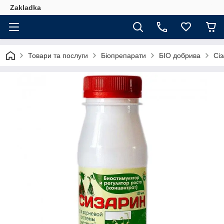
Zakladka
Товари та послуги
Біопрепарати
БІО добрива
Сі