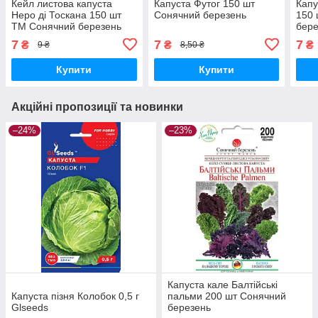
Кейл листова капуста
Капуста Футог 150 шт
Капу
Неро ді Тоскана 150 шт
Сонячний березень
150
ТМ Сонячний березень
бере
7
7
7
₴
₴
₴
9 ₴
8,50 ₴
Купити
Купити
Акційні пропозиції та новинки
–24%
–23%
Капуста кале Балтійські
Капуста пізня Колобок 0,5 г
пальми 200 шт Сонячний
Glseeds
березень