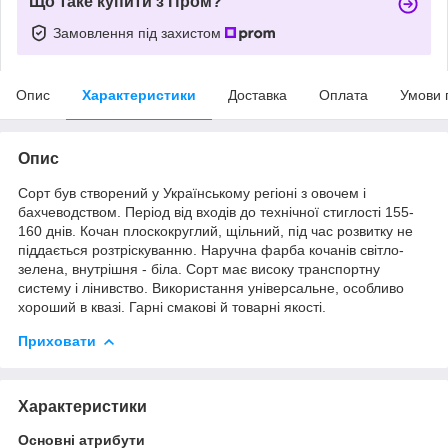
Що таке купити з Пром?
Замовлення під захистом
Опис
Характеристики
Доставка
Оплата
Умови 
Опис
Сорт був створений у Українському регіоні з овочем і
бахчеводством. Період від входів до технічної стиглості 155-
160 днів. Кочан плоскокруглий, щільний, під час розвитку не
піддається розтріскуванню. Наручна фарба кочанів світло-
зелена, внутрішня - біла. Сорт має високу транспортну
систему і лінивство. Використання універсальне, особливо
хороший в квазі. Гарні смакові й товарні якості.
Приховати
Характеристики
Основні атрибути