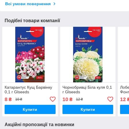
Всі умови повернення
Подібні товари компанії
Катарантус Кущ Барвінку
Чорнобривці Біла куля 0,1
Лобе
0,1 г Glseeds
г Glseeds
Фонт
8
10
12
₴
₴
10 ₴
12 ₴
Купити
Купити
Акційні пропозиції та новинки