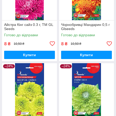
Айстра Кiнг сайз 0.3 г, TM GL
Чорнобривці Мандарин 0,5 г
Seeds
Glseeds
Готово до відправки
Готово до відправки
8
8
₴
₴
10,50 ₴
10,50 ₴
Купити
Купити
–24%
–24%