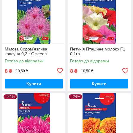
Мімоза Сором'язлива
Петунія Пташине молоко F1
красуня 0,2 г Glseeds
0,1гр
Готово до відправки
Готово до відправки
8
8
₴
₴
10,50 ₴
10,50 ₴
Купити
Купити
–24%
–24%