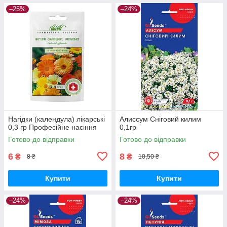
–25%
–24%
Нагідки (календула) лікарські
Алиссум Сніговий килим
0,3 гр Професійне насіння
0,1гр
Готово до відправки
Готово до відправки
6
8
₴
₴
8 ₴
10,50 ₴
Купити
Купити
–24%
–24%