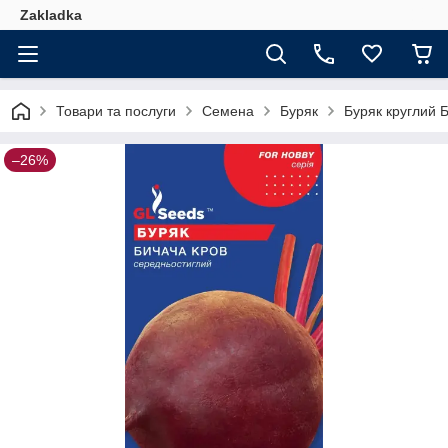
Zakladka
Товари та послуги
Семена
Буряк
Буряк круглий Б
–26%