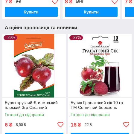
7
8
7
₴
₴
₴
9 ₴
10 ₴
Купити
Купити
Акційні пропозиції та новинки
–29%
–27%
Буряк круглий Єгипетський
Буряк Гранатовий сік 10 гр.
плоский 3гр Смачний
ТМ Сонячний березень
Готово до відправки
Готово до відправки
6
16
₴
₴
8,50 ₴
22 ₴