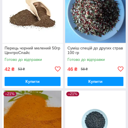
Перець чорний мелений 50гр
Суміш спецій до других страв
ЦентроСпайс
100 гр
Готово до відправки
Готово до відправки
42
46
₴
₴
53 ₴
58 ₴
Купити
Купити
–21%
–21%