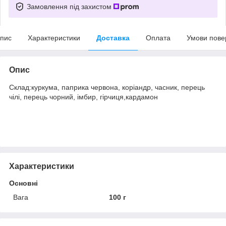
Замовлення під захистом
пис
Характеристики
Доставка
Оплата
Умови пове
Опис
Склад:куркума, паприка червона, коріандр, часник, перець
чілі, перець чорний, імбир, гірчиця,кардамон
Характеристики
Основні
Вага
100 г