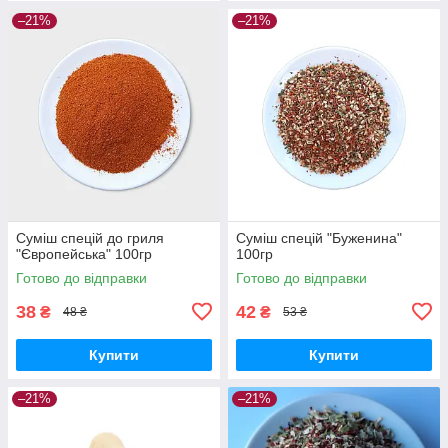
–21%
–21%
Суміш спецій до гриля
Суміш спецій "Буженина"
"Європейська" 100гр
100гр
Готово до відправки
Готово до відправки
38
42
₴
₴
48 ₴
53 ₴
Купити
Купити
–21%
–21%