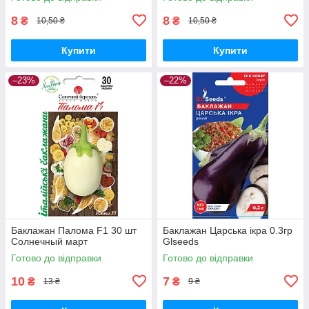
8
8
₴
₴
10,50 ₴
10,50 ₴
Купити
Купити
–23%
–22%
Баклажан Палома F1 30 шт
Баклажан Царська ікра 0.3гр
Солнечный март
Glseeds
Готово до відправки
Готово до відправки
10
7
₴
₴
13 ₴
9 ₴