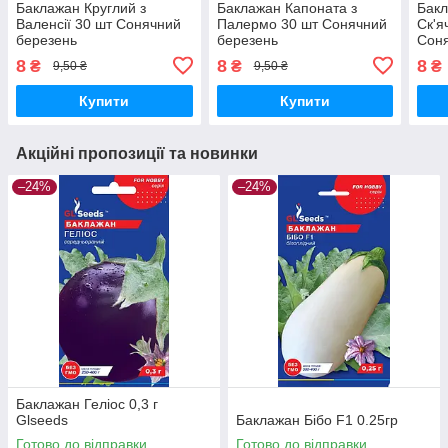
Баклажан Круглий з
Баклажан Капоната з
Бак
Валенсії 30 шт Сонячний
Палермо 30 шт Сонячний
Ск'я
березень
березень
Соня
8
8
8
₴
₴
₴
9,50 ₴
9,50 ₴
Купити
Купити
Акційні пропозиції та новинки
–24%
–24%
Баклажан Геліос 0,3 г
Glseeds
Баклажан Бібо F1 0.25гр
Готово до відправки
Готово до відправки