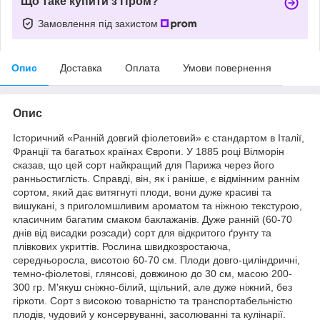
Що таке купити з Пром?
Замовлення під захистом
Опис
Доставка
Оплата
Умови повернення
Опис
Історичний «Ранній довгий фіолетовий» є стандартом в Італії,
Франції та багатьох країнах Європи. У 1885 році Вілморін
сказав, що цей сорт найкращий для Парижа через його
ранньостиглість. Справді, він, як і раніше, є відмінним раннім
сортом, який дає витягнуті плоди, вони дуже красиві та
вишукані, з приголомшливим ароматом та ніжною текстурою,
класичним багатим смаком баклажанів. Дуже ранній (60-70
днів від висадки розсади) сорт для відкритого ґрунту та
плівкових укриттів. Рослина швидкозростаюча,
середньоросла, висотою 60-70 см. Плоди довго-циліндричні,
темно-фіолетові, глянсові, довжиною до 30 см, масою 200-
300 гр. М'якуш сніжно-білий, щільний, але дуже ніжний, без
гіркоти. Сорт з високою товарністю та транспортабельністю
плодів, чудовий у консервуванні, засолюванні та кулінарії.