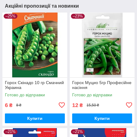
Акційні пропозиції та новинки
–25%
–23%
Горох Скінадо 10 гр Смачний
Горох Муцио 5гр Професійне
Украина
насіння
Готово до відправки
Готово до відправки
6
12
₴
₴
8 ₴
15,50 ₴
Купити
Купити
–21%
–21%