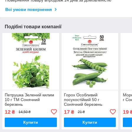
Повернення товару впродовж 14 днів за домовленістю
Всі умови повернення
Подібні товари компанії
Петрушка Зелений килим
Горох Особливий
Морк
10 г ТМ Сонячний
посухостійкий 50 г
г Со
березень
Сонячний березень
12
17
19
₴
₴
14,50 ₴
21 ₴
Купити
Купити