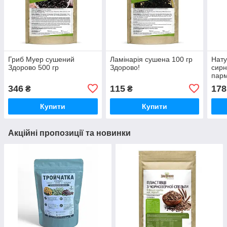
Гриб Муер сушений
Ламінарія сушена 100 гр
Нату
Здорово 500 гр
Здорово!
сирн
парм
Здо
346
115
178
₴
₴
Купити
Купити
Акційні пропозиції та новинки