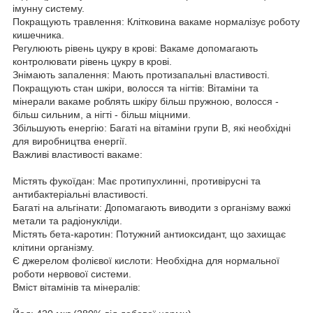
імунну систему.
Покращують травлення: Клітковина вакаме нормалізує роботу
кишечника.
Регулюють рівень цукру в крові: Вакаме допомагають
контролювати рівень цукру в крові.
Знімають запалення: Мають протизапальні властивості.
Покращують стан шкіри, волосся та нігтів: Вітаміни та
мінерали вакаме роблять шкіру більш пружною, волосся -
більш сильним, а нігті - більш міцними.
Збільшують енергію: Багаті на вітаміни групи B, які необхідні
для виробництва енергії.
Важливі властивості вакаме:
Містять фукоїдан: Має протипухлинні, противірусні та
антибактеріальні властивості.
Багаті на альгінати: Допомагають виводити з організму важкі
метали та радіонукліди.
Містять бета-каротин: Потужний антиоксидант, що захищає
клітини організму.
Є джерелом фолієвої кислоти: Необхідна для нормальної
роботи нервової системи.
Вміст вітамінів та мінералів: