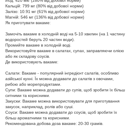
Йод: 420 мкг (280% від добової норми)
Кальцій: 799 мг (80% від добової норми)
Залізо: 10.91 мг (61% від добової норми)
Магній: 546 мг (136% від добової норми)
Як приготувати вакаме:
Замочіть вакаме в холодній воді на 5-10 хвилин (на 1 частину
водоростей беруть 20 частин води).
Промийте вакаме в холодній воді.
Використовуйте вакаме в салатах, супах, заправляючи олією
або як складову соусів.
Де використовують вакаме:
Салати: Вакаме - популярний інгредієнт салатів, особливо
азійської кухні. Їх можна додавати до салатів з овочами,
рибою або морепродуктами.
Супи: Вакаме можна додавати до супів, щоб зробити їх більш
ситними та корисними.
Закуски: Вакаме можна використовувати для приготування
закусок, наприклад, ролів або суші.
Соуси: Вакаме можна додавати до соусів, щоб зробити їх
більш ароматними та корисними.
Рекомендована добова доза вакаме: 20-30 грамів.