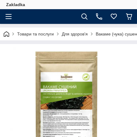
Zakladka
Товари та послуги
Для здоров'я
Вакаме (чука) сушен