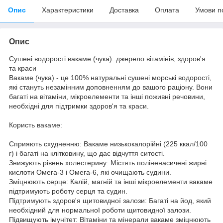
Опис
Характеристики
Доставка
Оплата
Умови п
Опис
Сушені водорості вакаме (чука): джерело вітамінів, здоров'я
та краси
Вакаме (чука) - це 100% натуральні сушені морські водорості,
які стануть незамінним доповненням до вашого раціону. Вони
багаті на вітаміни, мікроелементи та інші поживні речовини,
необхідні для підтримки здоров'я та краси.
Користь вакаме:
Сприяють схудненню: Вакаме низькокалорійні (225 ккал/100
г) і багаті на клітковину, що дає відчуття ситості.
Знижують рівень холестерину: Містять поліненасичені жирні
кислоти Омега-3 і Омега-6, які очищають судини.
Зміцнюють серце: Калій, магній та інші мікроелементи вакаме
підтримують роботу серця та судин.
Підтримують здоров'я щитовидної залози: Багаті на йод, який
необхідний для нормальної роботи щитовидної залози.
Підвищують імунітет: Вітаміни та мінерали вакаме зміцнюють