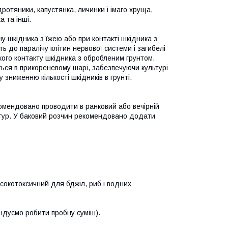
ротяники, капустянка, личинки і імаго хруща,
 та інші.
 шкідника з їжею або при контакті шкідника з
 до паралічу клітин нервової системи і загибелі
кого контакту шкідника з обробленим грунтом.
ться в прикореневому шарі, забезпечуючи культурі
зниженню кількості шкідників в грунті.
омендовано проводити в ранковий або вечірній
льтур. У баковий розчин рекомендовано додати
исокотоксичний для бджіл, риб і водних
ендуємо робити пробну суміш).