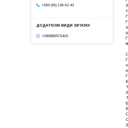
З
+380 (96) 106-62-43
т
П
П
о
ш
+380983573420
П
м
О
П
ч
п
П
6
Т
3
Т
Б
б
С
С
З