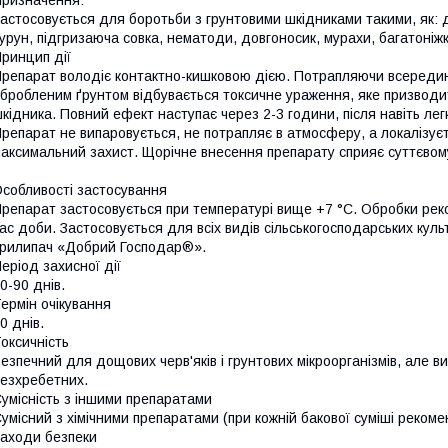
астосовується для боротьби з грунтовими шкідниками такими, як: д
урун, підгризаюча совка, нематоди, довгоносик, мурахи, багатоніжка
ринцип дії
репарат володіє контактно-кишковою дією. Потрапляючи всередину
бробленим ґрунтом відбувається токсичне ураження, яке призводить
кідника. Повний ефект наступає через 2-3 години, після навіть лег
репарат не випаровується, не потрапляє в атмосферу, а локалізує
аксимальний захист. Щорічне внесення препарату сприяє суттєвому 
собливості застосування
репарат застосовується при температурі вище +7 °С. Обробки рек
ас доби. Застосовується для всіх видів сільськогосподарських ку
рилипач «Добрий Господар®».
еріод захисної дії
0-90 днів.
ермін очікування
0 днів.
оксичність
езпечний для дощових черв'яків і грунтових мікроорганізмів, але в
езхребетних.
умісність з іншими препаратами
умісний з хімічними препаратами (при кожній бакової суміші реком
аходи безпеки