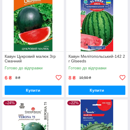
Кавун Цукровий малюк 3гр
Кавун Мелітопольський-142 2
Смачний
г Glseeds
Готово до відправки
Готово до відправки
6
8
₴
₴
8 ₴
10,50 ₴
Купити
Купити
–24%
–22%