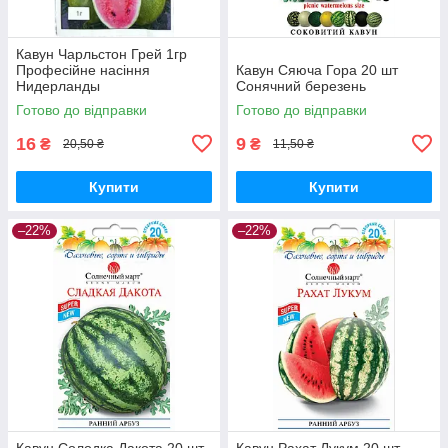
Кавун Чарльстон Грей 1гр
Професійне насіння
Кавун Сяюча Гора 20 шт
Нидерланды
Сонячний березень
Готово до відправки
Готово до відправки
16
9
₴
₴
20,50 ₴
11,50 ₴
Купити
Купити
–22%
–22%
Кавун Солодка Дакота 20 шт
Кавун Рахат Лукум 20 шт