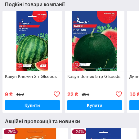
Подібні товари компанії
Кавун Княжич 2 г Glseeds
Кавун Вогник 5 гр Glseeds
Диня
9
22
10
₴
₴
11 ₴
28 ₴
Купити
Купити
Акційні пропозиції та новинки
–25%
–24%