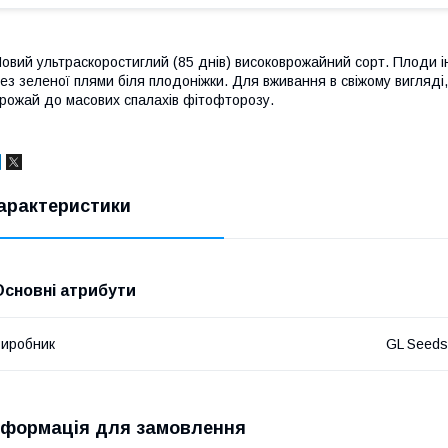
овий ультраскоростиглий (85 днів) високоврожайний сорт. Плоди інт
ез зеленої плями біля плодоніжки. Для вживання в свіжому вигляді
рожай до масових спалахів фітофторозу.
арактеристики
Основні атрибути
иробник
GL Seeds
нформація для замовлення