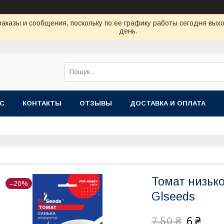
аказы и сообщения, поскольку по ее графику работы сегодня вых
день.
АС
КОНТАКТЫ
ОТЗЫВЫ
ДОСТАВКА И ОПЛАТА
Томат низько
–20%
Glseeds
6 ₴
7,50 ₴