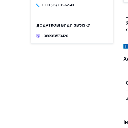
+380 (96) 106-62-43
Н
б
у
+380983573420
Х
В
І