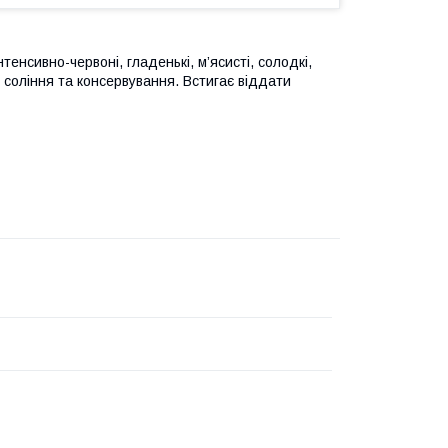
енсивно-червоні, гладенькі, м’ясисті, солодкі,
, соління та консервування. Встигає віддати