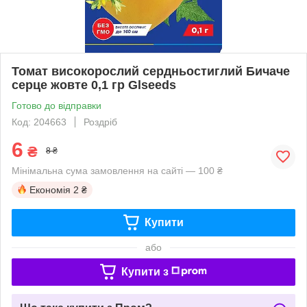
Томат високорослий сердньостиглий Бичаче
серце жовте 0,1 гр Glseeds
Готово до відправки
Код: 204663
Роздріб
6
₴
8 ₴
Мінімальна сума замовлення на сайті — 100 ₴
Економія
2 ₴
Купити
або
Купити з