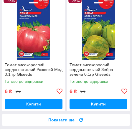
–25%
–25%
Томат високорослий
Томат високорослий
сердньостиглий Рожевий Мед
сердньостиглий Зебра
0,1 гр Glseeds
зелена 0,1гр Glseeds
Готово до відправки
Готово до відправки
6
6
₴
₴
8 ₴
8 ₴
Купити
Купити
Показати ще