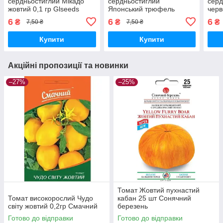
сердньостиглий Мікадо
сердньостиглий
серд
жовтий 0,1 гр Glseeds
Японський трюфель
черв
червоний 0,1гр Glseeds
6
6
6
₴
₴
₴
7,50 ₴
7,50 ₴
Купити
Купити
Акційні пропозиції та новинки
–27%
–25%
Томат Жовтий пухнастий
Томат високорослий Чудо
кабан 25 шт Сонячний
світу жовтий 0,2гр Смачний
березень
Готово до відправки
Готово до відправки