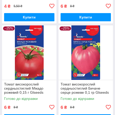
4
6
₴
₴
5,50 ₴
8 ₴
Купити
Купити
–25%
–25%
Томат високорослий
Томат високорослий
сердньостиглий Мікадо
сердньостиглий Бичаче
рожевий 0,15 г Glseeds
серце рожеве 0,1 гр Glseeds
Готово до відправки
Готово до відправки
6
6
₴
₴
8 ₴
8 ₴