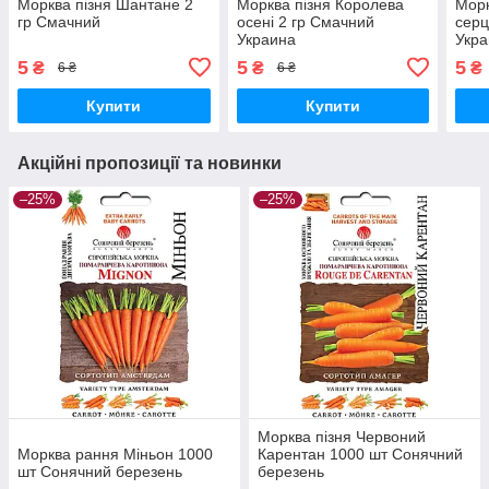
Морква пізня Шантане 2
Морква пізня Королева
Морк
гр Смачний
осені 2 гр Смачний
серц
Украина
Укр
5
5
5
₴
₴
₴
6 ₴
6 ₴
Купити
Купити
Акційні пропозиції та новинки
–25%
–25%
Морква пізня Червоний
Морква рання Міньон 1000
Карентан 1000 шт Сонячний
шт Сонячний березень
березень