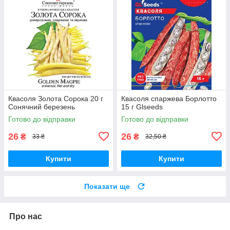
Квасоля Золота Сорока 20 г
Квасоля спаржева Борлотто
Сонячний березень
15 г Glseeds
Готово до відправки
Готово до відправки
26
26
₴
₴
33 ₴
32,50 ₴
Купити
Купити
Показати ще
Про нас