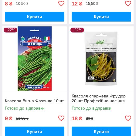
8
12
₴
₴
10,50 ₴
15,50 ₴
Купити
Купити
–22%
–22%
Квасоля спаржева Фруідор
Квасоля Вигна Фазенда 10шт
20 шт Професійне насіння
Готово до відправки
Готово до відправки
9
18
₴
₴
11,50 ₴
23 ₴
Купити
Купити