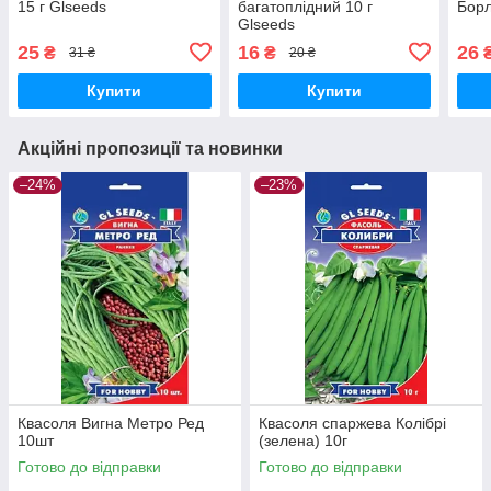
15 г Glseeds
багатоплідний 10 г
Борл
Glseeds
25
16
26
₴
₴
31 ₴
20 ₴
Купити
Купити
Акційні пропозиції та новинки
–24%
–23%
Квасоля Вигна Метро Ред
Квасоля спаржева Колібрі
10шт
(зелена) 10г
Готово до відправки
Готово до відправки