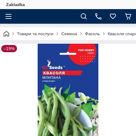
Zakladka
Товари та послуги
Семена
Фасоль
Квасоля спар
–19%