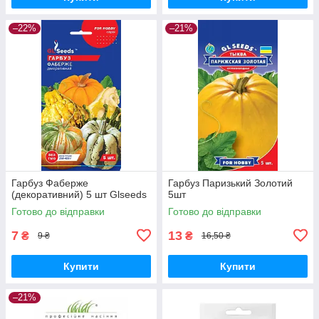
–22%
–21%
Гарбуз Фаберже
Гарбуз Паризький Золотий
(декоративний) 5 шт Glseeds
5шт
Готово до відправки
Готово до відправки
7
13
₴
₴
9 ₴
16,50 ₴
Купити
Купити
–21%