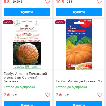
8
10
₴
₴
10,50 ₴
13 ₴
Купити
Купити
–22%
–22%
Гарбуз Атлантік Початковий
рівень 5 шт Сонячний
березень
Гарбус Мускат де Прованс 3 г
Готово до відправки
Готово до відправки
7
7
₴
₴
9 ₴
9 ₴
Купити
Купити