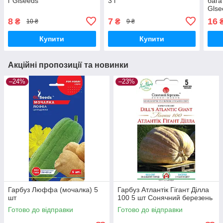
г Glseeds
3 г
бага
Glse
8
7
16
₴
₴
10 ₴
9 ₴
Купити
Купити
Акційні пропозиції та новинки
–24%
–23%
Гарбуз Люффа (мочалка) 5
Гарбуз Атлантік Гігант Ділла
шт
100 5 шт Сонячний березень
Готово до відправки
Готово до відправки