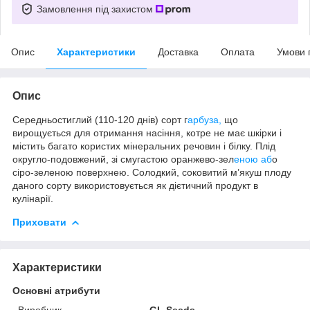
Замовлення під захистом
Опис
Характеристики
Доставка
Оплата
Умови 
Опис
Середньостиглий (110-120 днів) сорт г
арбуза,
що
вирощується для отримання насіння, котре не має шкірки і
містить багато користих мінеральних речовин і білку. Плід
округло-подовжений, зі смугастою оранжево-зел
еною аб
о
сіро-зеленою поверхнею. Солодкий, соковитий м’якуш плоду
даного сорту використовується як дієтичний продукт в
кулінарії.
Приховати
Характеристики
Основні атрибути
Виробник
GL Seeds