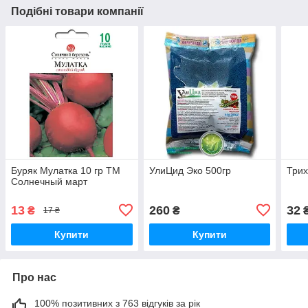
Подібні товари компанії
Буряк Мулатка 10 гр ТМ
УлиЦид Эко 500гр
Трих
Солнечный март
13
260
32
₴
₴
17 ₴
Купити
Купити
Про нас
100% позитивних з 763 відгуків за рік