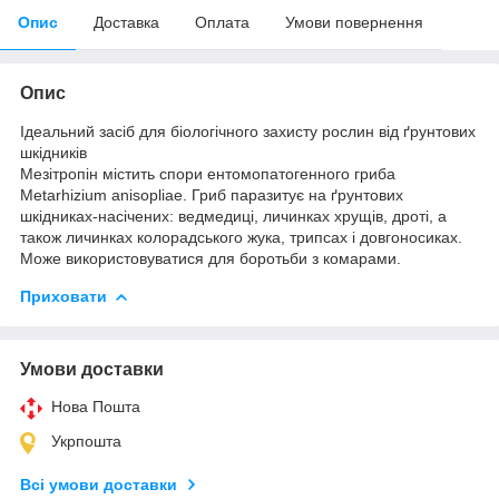
Опис
Доставка
Оплата
Умови повернення
Опис
Ідеальний засіб для біологічного захисту рослин від ґрунтових
шкідників
Мезітропін містить спори ентомопатогенного гриба
Metarhizium anisopliae. Гриб паразитує на ґрунтових
шкідниках-насічених: ведмедиці, личинках хрущів, дроті, а
також личинках колорадського жука, трипсах і довгоносиках.
Може використовуватися для боротьби з комарами.
Приховати
Умови доставки
Нова Пошта
Укрпошта
Всі умови доставки