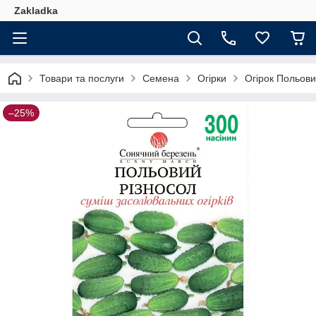
Zakladka
Товари та послуги
Семена
Огірки
Огірок Польови
–25%