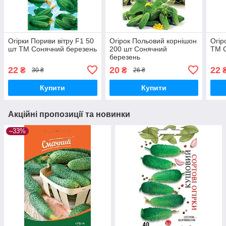
Огірки Пориви вітру F1 50
Огірок Польовий корнішон
Огір
шт ТМ Сонячний березень
200 шт Сонячний
ТМ 
березень
22
20
22
₴
₴
30 ₴
26 ₴
Купити
Купити
Акційні пропозиції та новинки
–33%