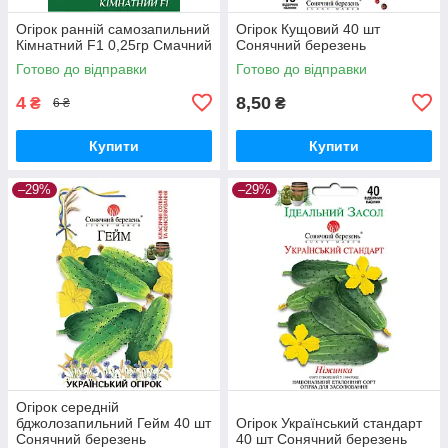
Огірок ранній самозапильний
Огірок Кущовий 40 шт
Кімнатний F1 0,25гр Смачний
Сонячний березень
Готово до відправки
Готово до відправки
4
8,50
₴
₴
6 ₴
Купити
Купити
–29%
–29%
Огірок середній
бджолозапильний Гейм 40 шт
Огірок Український стандарт
Сонячний березень
40 шт Сонячний березень