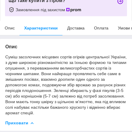
Що таке купити з Пром?
Замовлення під захистом
Опис
Характеристики
Доставка
Оплата
Умови 
Опис
Суміш засолочних місцевих сортів огірків центральної України,
з дуже широкою різноманітністю за їхньою формою та типами
опушення, з переважанням великогорбчастих сортів із
чорними шипами. Вони найкраще проявляють себе саме в
змішаних посівах, взаємно доопили один одного за
допомогою комах, подовжуючи збір врожаю за рахунок різних
періодів плодоношення. Зеленці збирають у фазі пікулів (3-5
см) або корнішонів (5-7 см) залежно від потреб засолювання.
Вони мають тонку шкірку з щільною м'якоттю, яка під впливом
солі набуває настільки бажаного хрускоту і відмінно вбирає
аромат спецій.
Приховати