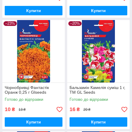
Купити
Купити
–23%
–20%
Чорнобривці Фантастік
Бальзамiн Камелiя суміш 1 г,
Оранж 0,25 г Glseeds
TM GL Seeds
Готово до відправки
Готово до відправки
10
16
₴
₴
13 ₴
20 ₴
Купити
Купити