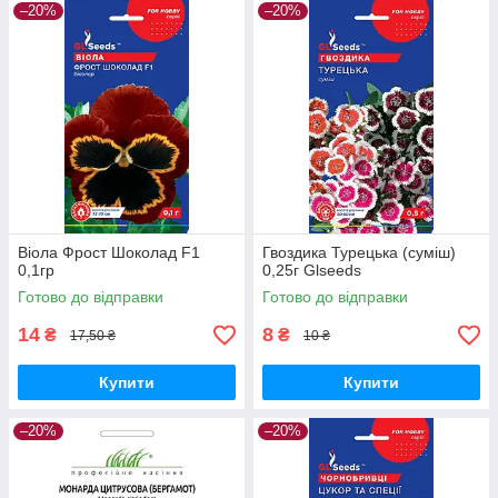
–20%
–20%
Віола Фрост Шоколад F1
Гвоздика Турецька (суміш)
0,1гр
0,25г Glseeds
Готово до відправки
Готово до відправки
14
8
₴
₴
17,50 ₴
10 ₴
Купити
Купити
–20%
–20%