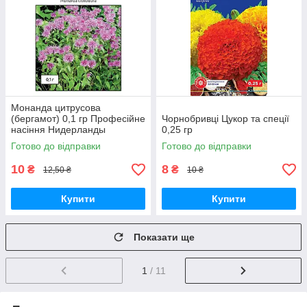
Монанда цитрусова
(бергамот) 0,1 гр Професійне
Чорнобривці Цукор та спеції
насіння Нидерланды
0,25 гр
Готово до відправки
Готово до відправки
10
8
₴
₴
12,50 ₴
10 ₴
Купити
Купити
Показати ще
1
/ 11