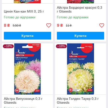
Айстра Бордюрні красуні 0,3
Цинія Кан-кан МІХ 0, 25 г
г Glseeds
Готово до відправки
Готово до відправки
8
9
₴
₴
9,50 ₴
11 ₴
Купити
Купити
–18%
–18%
Айстра Випускниця 0,3 г
Айстра Голден Тауер 0,3 г
Glseeds
Glseeds