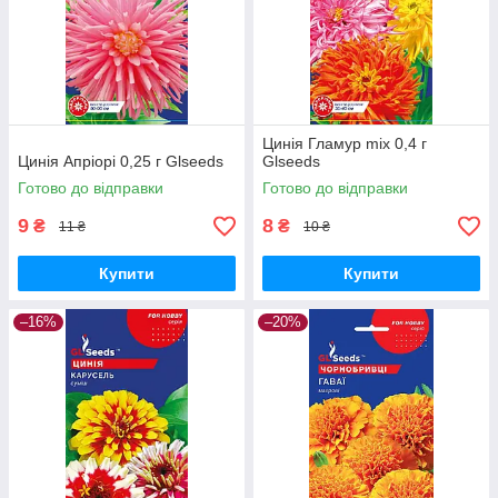
Цинія Гламур mix 0,4 г
Цинія Апріорі 0,25 г Glseeds
Glseeds
Готово до відправки
Готово до відправки
9
8
₴
₴
11 ₴
10 ₴
Купити
Купити
–16%
–20%