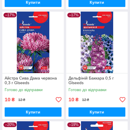
Купити
Купити
–17%
–17%
Айстра Сива Дама червона
Дельфіній Баккара 0,5 г
0,3 г Glseeds
Glseeds
Готово до відправки
Готово до відправки
10
10
₴
₴
12 ₴
12 ₴
Купити
Купити
–20%
–19%