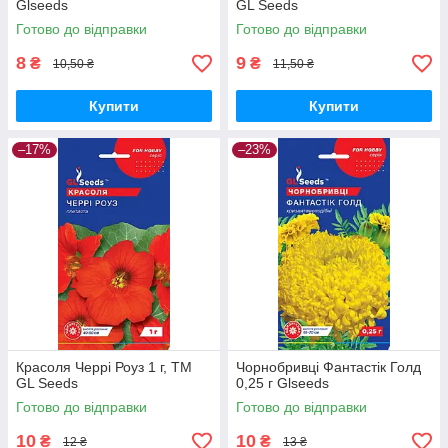
Glseeds
GL Seeds
Готово до відправки
Готово до відправки
8
9
₴
₴
10,50 ₴
11,50 ₴
Купити
Купити
–17%
–23%
Красоля Черрi Роуз 1 г, TM
Чорнобривці Фантастік Голд
GL Seeds
0,25 г Glseeds
Готово до відправки
Готово до відправки
10
10
₴
₴
12 ₴
13 ₴