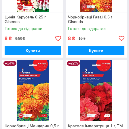
Цинія Карусель 0,25 г
Чорнобривці Гаваї 0,5 г
Glseeds
Glseeds
Готово до відправки
Готово до відправки
8
8
₴
₴
9,50 ₴
10 ₴
Купити
Купити
–24%
–22%
Чорнобривці Мандарин 0,5 г
Красоля Імператриця 1 г, TM