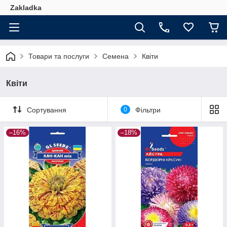
Zakladka
Товари та послуги
Семена
Квіти
Квіти
Сортування
0
Фільтри
–16%
–18%